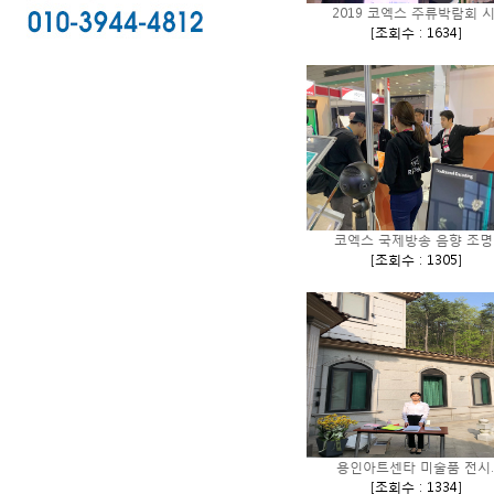
2019 코엑스 주류박람회 시.
[
조회수 : 1634
]
코엑스 국제방송 음향 조명.
[
조회수 : 1305
]
용인아트센타 미술품 전시.
[
조회수 : 1334
]