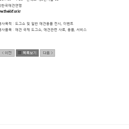
사)한국애견연맹
w.thekkf.or.kr
 행사목적 : 도그쇼 및 일반 애견용품 전시, 이벤트
 행사품목 : 애견 국제 도그쇼, 애견관련 사료, 용품, 서비스