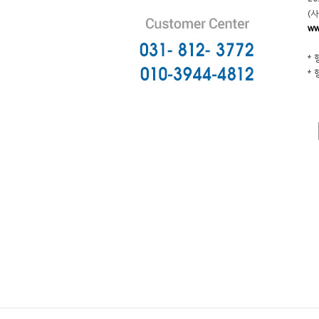
(
ww
*
*