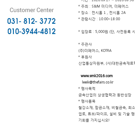
* 기간 : 2016.09.27 ~ 2016.09.30
* 주최 : S&M 미디어, 더페어스
* 장소 : 전시홀 1
, 전시홀 2A
* 관람시간 : 10:00~18:00
* 입장료 : 5,000원 (단, 사전등록
* 주관사
(주)더페어스, KOTRA
* 후원사
산업통상자원부, (사)대한금속재
www.smk2016.com
leeik@thefairs.co.kr
* 행사목적
금속산업의 상생협력과 동반성장
* 행사품목
철강소재, 합금소재, 비철금속, 희소
업로, 튜브/파이프, 설비 및 기술
기회를 가지십시오!