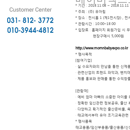
* 기간 : 2018.11.08 ~ 2018.11.11
* 주최 : (주) 유아림
* 장소 : 전시홀 1 (제1전시장) , 
* 관람시간 : 10:00~18:00
* 입장료 : 홈페이지 회원가입 시 
현장구매시 5,000원
http://www.momnbabyexpo.co.kr
* 행사목적
[참여기업]
· 실 수요자와의 만남을 통한 신제
· 관련산업의 트랜드 파악과, 벤치
· 제품 홍보와 판매를 통한 수익창
[관람객]
· 예비 엄마 아빠의 소중한 아이를
· 정확한 임신관련 정보공유, 출산
· 다양하고 획기적인 출산준비물,
· 태교에서부터 유아 조기교육관련
* 행사품목
태교용품/임산부용품/출산용품/신생