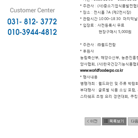
* 주관사 : (사)중소기업식품발전
* 장소 : 전시홀 7A (제2전시장)
* 관람시간 10:00~18:30 마지막날
* 입장료 : 사전등록시 무료
현장구매시 5,000원
* 주관사 : ㈜월드전람
* 후원사
농림축산부, 해양수산부, 농촌진흥청
양사협회, (사)한국건강기능식품협
www.worldfoodexpo.co.kr
* 행사내용
병행개최 : 월드와인 및 주류 박람회 
부대행사 : 글로벌 식품 소싱 포럼
스타쉐프 초청 요리 경연대회, 쿠킹