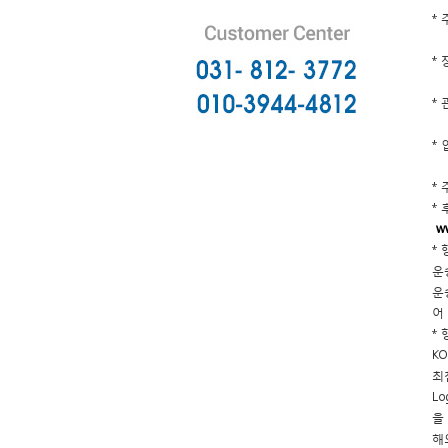
*
* 
* 
*
*
*
w
*
운
운
어
*
KO
최
L
을
해