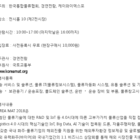
 주최 : 한국통합물류협회, 경연전람, 케이와이엑스포
장소 : 전시홀 10 (제2전시장)
관람시간 : 10:00~17:00 (마지막날은 16:00까지)
 입장료 : 사전등록시 무료 (현장구매시 10,000원)
 주관사 : 경연전람
 후원사 : 국토교통부
ww.koreamat.org
 행사품목
송 서비스 및 솔루션, 물류 IT(물류정보시스템), 물류자동화 시스템, 유통 솔루션 및 
송 ‧ 보관용기 / 운송포장, 콜드체인 솔루션, 운반 ‧ 운송 장비 및 부품, 물류창고시
 행사내용
REA MAT 2018은
첨단 물류기술에 대한 R&D 및 IoT 등 4.0시대에 따른 고부가가치 물류산업을 직접 
ogistics 4.0 시대의 핵심기술인 IoT, Big Data, AI 기술이 접목된 드론, 자율
 갖춘 국내 화주-물류기업의 해외진출 지원을 위한 해외투자환경 정보제공 및 글로
외 유력화주(바이어)와 국내기업간의 1:1 비즈니스 상담회를 통해 해외 시장진출 지원