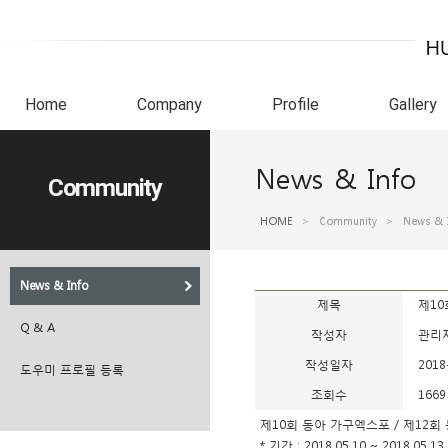
Home
Company
Profile
Gallery
News & Info
Community
HOME
>
Community
>
News & 
News & Info
제목
제10
Q & A
작성자
관리
작성일자
2018
도우미 프로필 등록
조회수
1669
제10회 동아 가구엑스포 / 제12
* 기간 : 2018.05.10 ~ 2018.05.13