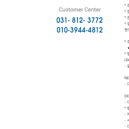
*
* 
* 
*
현
*
*
LE
-
NE
-
DE
-
*
-
-
-