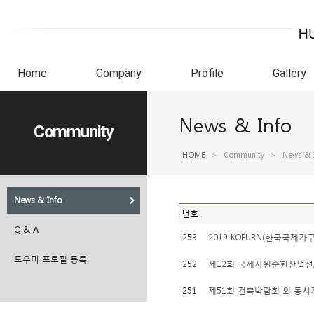
Home
Company
Profile
Gallery
News & Info
Community
HOME
>
Community
>
News & 
News & Info
번호
Q & A
253
2019 KOFURN(한국국제
도우미 프로필 등록
252
제12회 국제자원순환산업전/
251
제51회 건축박람회 외 동시