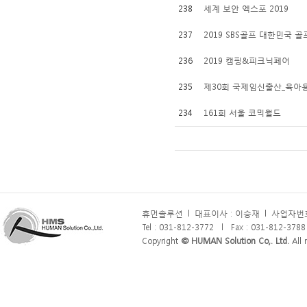
238
세계 보안 엑스포 2019
237
2019 SBS골프 대한민국 
236
2019 캠핑&피크닉페어
235
제30회 국제임신출산_육아
234
161회 서울 코믹월드
휴먼솔루션
l
대표이사 : 이승재
l
사업자번호 
Tel : 031-812-3772
l
Fax : 031-812-3788
Copyright
© HUMAN Solution Co,. Ltd.
All r