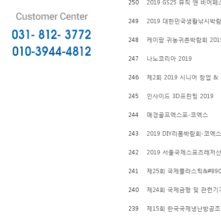
250
2019 GS25 뮤직 앤 비어
249
2019 대한민국생활낚시박
248
케이팜 귀농귀촌박람회 201
247
나노코리아 2019
246
제2회 2019 시니어 창업 
245
인사이드 3D프린팅 2019
244
매경골프엑스포-코엑스
243
2019 DIY리폼박람회-코엑
242
2019 서울국제스포츠레저
241
제25회 국제플라스틱&#8901
240
제24회 국제금형 및 관련기
239
제15회 한국국제냉난방공