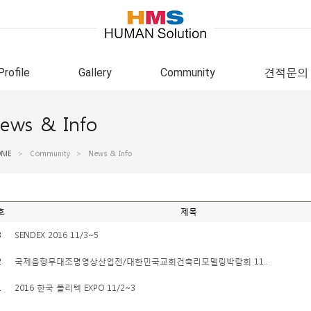
Profile
Gallery
Community
견적문의
ews & Info
OME
>
Community
>
News & Info
호
제목
3
SENDEX 2016 11/3~5
2
국제음향무대조명영상산업전/대한민국교회건축리모델링박람회 11..
1
2016 한국 폴리텍 EXPO 11/2~3