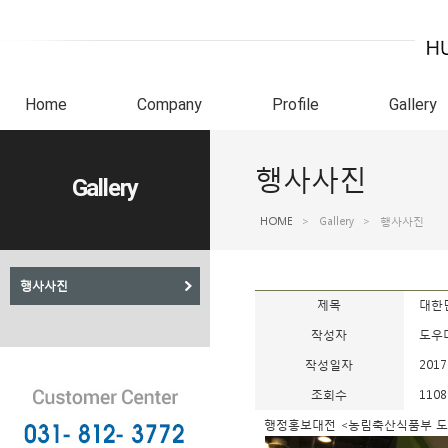
Home
Company
Profile
Gallery
행사사진
Gallery
HOME
>
Gallery
>
행사사진
행사사진
제목
대한민
작성자
도우
작성일자
2017
조회수
1108
행정홍보대전 <농림축산식품부 도