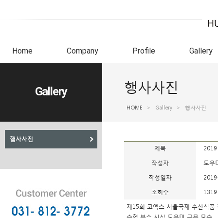
Home
Company
Profile
Gallery
행사사진
Gallery
HOME
>
Gallery
>
행사사진
행사사진
제목
201
작성자
도우
작성일자
2019
조회수
1319
제15회 코엑스 서울국제 수산식품
수협 부스 시식 도우미 근무 모습